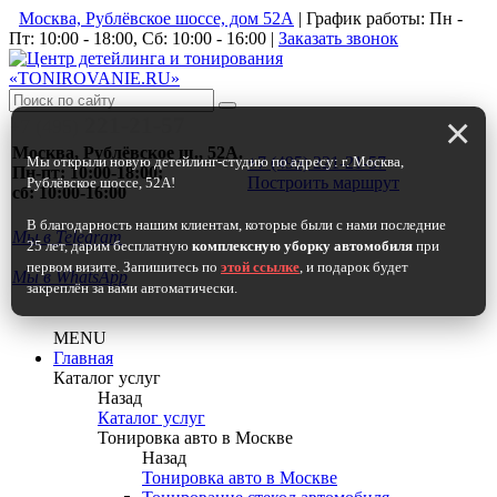
Москва, Рублёвское шоссе, дом 52А
| График работы: Пн -
Пт: 10:00 - 18:00, Сб: 10:00 - 16:00
|
Заказать звонок
×
221-21-57
+7 (495)
Москва, Рублёвское ш., 52А.
Мы открыли новую детейлинг-студию по адресу: г. Москва,
+7 (495) 221-21-57
Пн-пт: 10:00-18:00;
Построить маршрут
Рублёвское шоссе, 52А!
сб: 10:00-16:00
В благодарность нашим клиентам, которые были с нами последние
Мы в Telegram
25 лет, дарим бесплатную
комплексную уборку автомобиля
при
первом визите. Запишитесь по
этой ссылке
,
и подарок будет
Мы в WhatsApp
закреплён за вами автоматически.
MENU
Главная
Каталог услуг
Назад
Каталог услуг
Тонировка авто в Москве
Назад
Тонировка авто в Москве