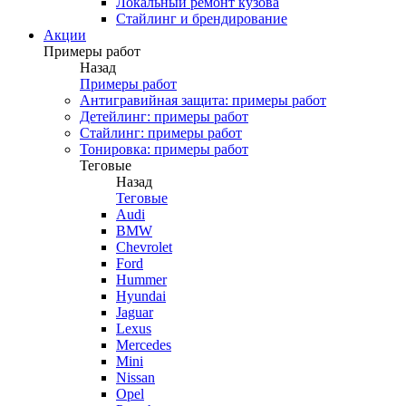
Локальный ремонт кузова
Стайлинг и брендирование
Акции
Примеры работ
Назад
Примеры работ
Антигравийная защита: примеры работ
Детейлинг: примеры работ
Стайлинг: примеры работ
Тонировка: примеры работ
Теговые
Назад
Теговые
Audi
BMW
Chevrolet
Ford
Hummer
Hyundai
Jaguar
Lexus
Mercedes
Mini
Nissan
Opel