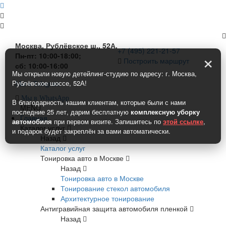
Москва, Рублёвское ш., 52А.
+7 (495) 221-21-57
×
Пн-пт: 10:00-18:00;
Построить маршрут
сб: 10:00-16:00
Мы открыли новую детейлинг-студию по адресу: г. Москва,
Рублёвское шоссе, 52А!
Мы в Telegram
Мы в WhatsApp
В благодарность нашим клиентам, которые были с нами
MENU
последние 25 лет, дарим бесплатную
комплексную уборку
Главная
автомобиля
при первом визите. Запишитесь по
этой ссылке
,
Каталог услуг
и подарок будет закреплён за вами автоматически.
Назад
Каталог услуг
Тонировка авто в Москве
Назад
Тонировка авто в Москве
Тонирование стекол автомобиля
Архитектурное тонирование
Антигравийная защита автомобиля пленкой
Назад