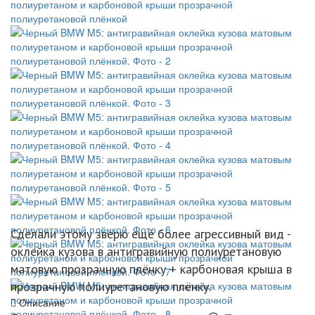
Сделали этому зверю ещё более агрессивный вид -
оклейка кузова в антигравийную полиуретановую
матовую прозрачную плёнку + карбоновая крыша в
прозрачную полиуретановую плёнку.
Описание