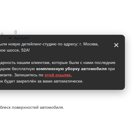
×
Каталог
ыли новую детейлинг-студию по адресу: г. Москва,
кое шоссе, 52А!
дарность нашим клиентам, которые были с нами последние
 дарим бесплатную
комплексную уборку автомобиля
при
визите. Запишитесь по
этой ссылке
,
ок будет закреплён за вами автоматически.
 блеск поверхностей автомобиля.