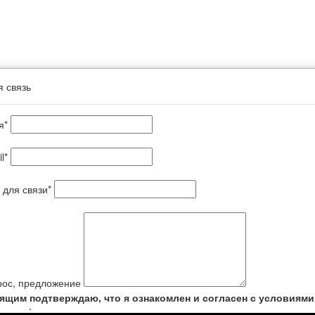
 связь
я
*
l
*
 для связи
*
рос, предложение
ящим подтверждаю, что я ознакомлен и согласен с условиями
и конфиденциальности