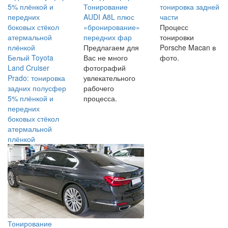
Тонирование
тонировка задней
AUDI A8L плюс
части
«бронирование»
Процесс
передних фар
тонировки
Предлагаем для
Porsche Macan в
Белый Toyota
Вас не много
фото.
Land Cruiser
фотографий
Prado: тонировка
увлекательного
задних полусфер
рабочего
5% плёнкой и
процесса.
передних
боковых стёкол
атермальной
плёнкой
Тонирование