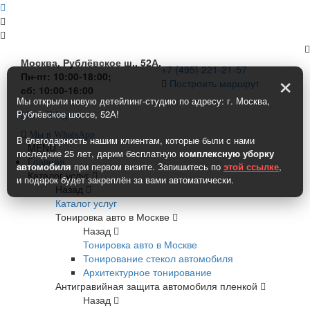
Москва, Рублёвское ш., 52А.
+7 (495) 221-21-57
×
Пн-пт: 10:00-18:00;
Построить маршрут
сб: 10:00-16:00
Мы открыли новую детейлинг-студию по адресу: г. Москва,
Рублёвское шоссе, 52А!
Мы в Telegram
Мы в WhatsApp
В благодарность нашим клиентам, которые были с нами
MENU
последние 25 лет, дарим бесплатную
комплексную уборку
Главная
автомобиля
при первом визите. Запишитесь по
этой ссылке
,
Каталог услуг
и подарок будет закреплён за вами автоматически.
Назад
Каталог услуг
Тонировка авто в Москве
Назад
Тонировка авто в Москве
Тонирование стекол автомобиля
Архитектурное тонирование
Антигравийная защита автомобиля пленкой
Назад