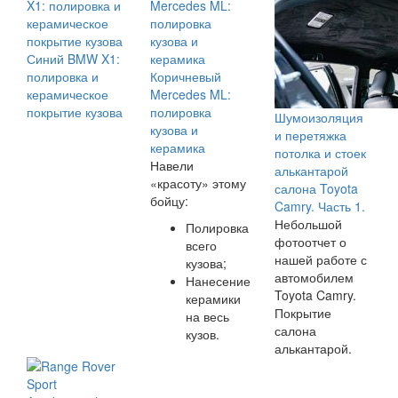
Синий BMW X1:
полировка и
Коричневый
керамическое
Mercedes ML:
покрытие кузова
полировка
Шумоизоляция
кузова и
и перетяжка
керамика
потолка и стоек
Навели
алькантарой
«красоту» этому
салона Toyota
бойцу:
Camry. Часть 1.
Небольшой
Полировка
фотоотчет о
всего
нашей работе с
кузова;
автомобилем
Нанесение
Toyota Camry.
керамики
Покрытие
на весь
салона
кузов.
алькантарой.