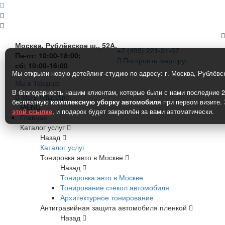
Москва, Рублёвское ш., 52А.
+7 (495) 221-21-57
Пн-пт: 10:00-18:00;
Построить маршрут
сб: 10:00-16:00
Мы открыли новую детейлинг-студию по адресу: г. Москва, Рублёвс
Мы в Telegram
В благодарность нашим клиентам, которые были с нами последние 2
Мы в WhatsApp
бесплатную
комплексную уборку автомобиля
при первом визите.
MENU
этой ссылке
,
и подарок будет закреплён за вами автоматически.
Главная
Каталог услуг
Назад
Каталог услуг
Тонировка авто в Москве
Назад
Тонировка авто в Москве
Тонирование стекол автомобиля
Архитектурное тонирование
Антигравийная защита автомобиля пленкой
Назад